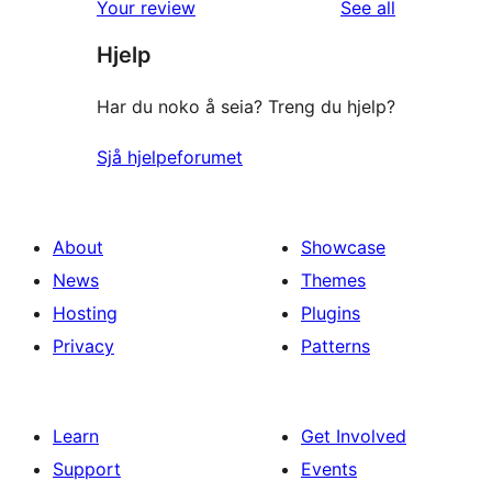
reviews
Your review
See all
reviews
star
Hjelp
review
Har du noko å seia? Treng du hjelp?
Sjå hjelpeforumet
About
Showcase
News
Themes
Hosting
Plugins
Privacy
Patterns
Learn
Get Involved
Support
Events