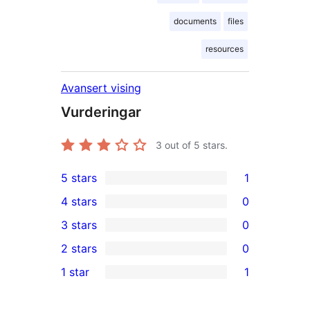
documents
files
resources
Avansert vising
Vurderingar
3
out of 5 stars.
5 stars
1
1
4 stars
0
5-
0
3 stars
0
star
4-
0
2 stars
0
review
star
3-
0
1 star
1
reviews
star
2-
1
reviews
star
1-