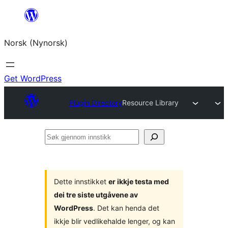
Skip
to
Norsk (Nynorsk)
content
Get WordPress
Plugin Directory
Resource Library
Søk
gjennom
innstikk
Dette innstikket
er ikkje testa med
dei tre siste utgåvene av
WordPress
. Det kan henda det
ikkje blir vedlikehalde lenger, og kan