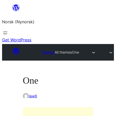
Skip
to
Norsk (Nynorsk)
content
Get WordPress
Themes
All themes
One
One
law9