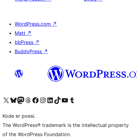
WordPress.com
↗
Matt
↗
bbPress
↗
BuddyPress
↗
Visit our X (formerly Twitter) account
Visit our Bluesky account
Visit our Mastodon account
Visit our Threads account
Visit our Facebook page
Visit our Instagram account
Visit our LinkedIn account
Visit our TikTok account
Visit our YouTube channel
Visit our Tumblr account
Kode er poesi.
The WordPress® trademark is the intellectual property
of the WordPress Foundation.